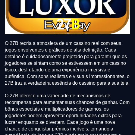
O 27B recria a atmosfera de um cassino real com seus
jogos envolventes e gráficos de alta definição. Cada
detalhe é cuidadosamente projetado para garantir que os
jogadores se sintam como se estivessem em um cassino
físico, desfrutando de uma experiência imersiva e
autêntica. Com sons realistas e visuais impressionantes, o
27B traz a verdadeira essência do cassino para a sua tela.
O 27B oferece uma variedade de mecanismos de
recompensa para aumentar suas chances de ganhar. Com
bônus especiais e multiplicadores de ganhos, os
jogadores podem aproveitar oportunidades extras para
lucrar enquanto se divertem. Cada jogo é uma nova
chance de conquistar prêmios incríveis, tornando a