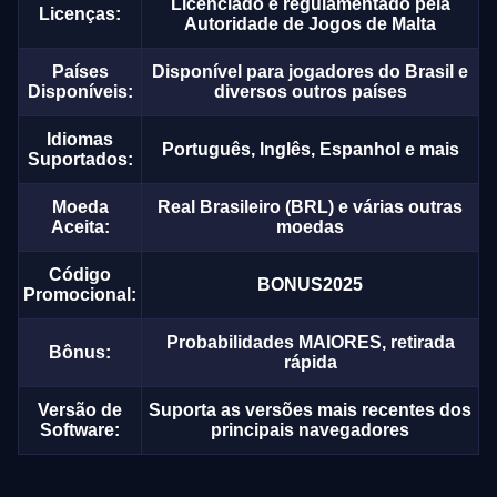
Licenciado e regulamentado pela
Licenças:
Autoridade de Jogos de Malta
Países
Disponível para jogadores do Brasil e
Disponíveis:
diversos outros países
Idiomas
Português, Inglês, Espanhol e mais
Suportados:
Moeda
Real Brasileiro (BRL) e várias outras
Aceita:
moedas
Código
BONUS2025
Promocional:
Probabilidades MAIORES, retirada
Bônus:
rápida
Versão de
Suporta as versões mais recentes dos
Software:
principais navegadores