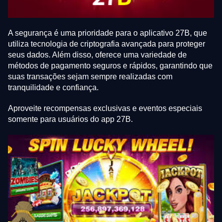
A segurança é uma prioridade para o aplicativo 27B, que
utiliza tecnologia de criptografia avançada para proteger
seus dados. Além disso, oferece uma variedade de
métodos de pagamento seguros e rápidos, garantindo que
suas transações sejam sempre realizadas com
tranquilidade e confiança.
Aproveite recompensas exclusivas e eventos especiais
somente para usuários do app 27B.