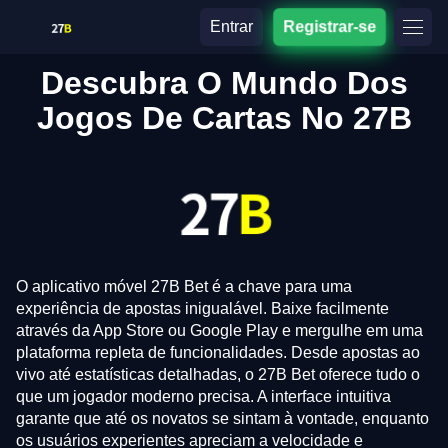
Entrar
Registrar-se
Descubra O Mundo Dos
Jogos De Cartas No 27B
O aplicativo móvel 27B Bet é a chave para uma
experiência de apostas inigualável. Baixe facilmente
através da App Store ou Google Play e mergulhe em uma
plataforma repleta de funcionalidades. Desde apostas ao
vivo até estatísticas detalhadas, o 27B Bet oferece tudo o
que um jogador moderno precisa. A interface intuitiva
garante que até os novatos se sintam à vontade, enquanto
os usuários experientes apreciam a velocidade e