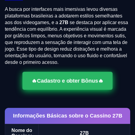
A busca por interfaces mais imersivas levou diversas
plataformas brasileiras a adotarem estilos semelhantes
aos dos videogames, e a
27B
se destaca por aplicar essa
tendência com equilíbrio. A experiência visual é marcada
por gráficos limpos, menus objetivos e movimentos sutis,
que reproduzem a sensação de interagir com uma tela de
jogo. Esse tipo de design reduz distrações e melhora a
orientação do usuário, tornando o uso fluido e confortável
desde o primeiro acesso.
🔥Cadastro e obter Bônus🔥
Informações Básicas sobre o Cassino 27B
Nome do
27B