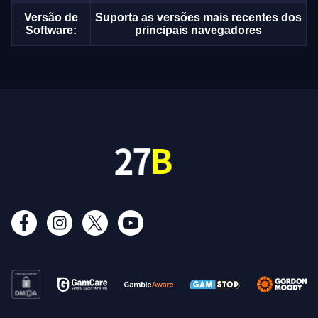
Versão de
Suporta as versões mais recentes dos
Software:
principais navegadores