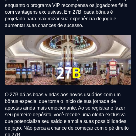
enquanto o programa VIP recompensa os jogadores fiéis
com vantagens exclusivas. Em 27B, cada bônus é
projetado para maximizar sua experiência de jogo e
aumentar suas chances de sucesso.
O 27B dá as boas-vindas aos novos usuários com um
bônus especial que torna o início de sua jornada de
apostas ainda mais emocionante. Ao se registrar e fazer
seu primeiro depósito, você recebe uma oferta exclusiva
que potencializa seu saldo e amplia suas possibilidades
de jogo. Não perca a chance de começar com o pé direito
no 27B!