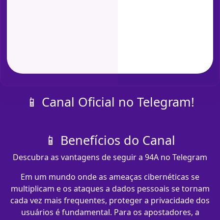
📱 Canal Oficial no Telegram!
📱 Benefícios do Canal
Descubra as vantagens de seguir a 94A no Telegram
Em um mundo onde as ameaças cibernéticas se
multiplicam e os ataques a dados pessoais se tornam
cada vez mais frequentes, proteger a privacidade dos
usuários é fundamental. Para os apostadores, a