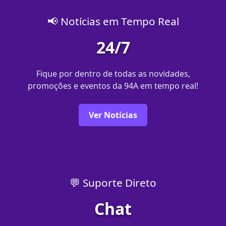
📢 Notícias em Tempo Real
24/7
Fique por dentro de todas as novidades,
promoções e eventos da 94A em tempo real!
Ver Notícias
💬 Suporte Direto
Chat