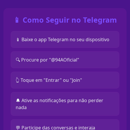
📱 Como Seguir no Telegram
📱 Baixe o app Telegram no seu dispositivo
🔍 Procure por "@94AOficial"
👆 Toque em "Entrar" ou "Join"
🔔 Ative as notificações para não perder
nada
💬 Participe das conversas e interaja