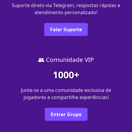
Suporte direto via Telegram, respostas rápidas e
atendimento personalizado!
Falar Suporte
👥 Comunidade VIP
1000+
Junte-se a uma comunidade exclusiva de
jogadores e compartilhe experiências!
Entrar Grupo