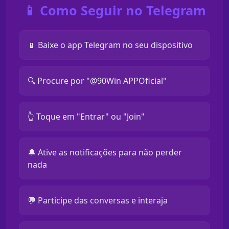
📱 Como Seguir no Telegram
📱 Baixe o app Telegram no seu dispositivo
🔍 Procure por "@90Win APPOficial"
👆 Toque em "Entrar" ou "Join"
🔔 Ative as notificações para não perder
nada
💬 Participe das conversas e interaja