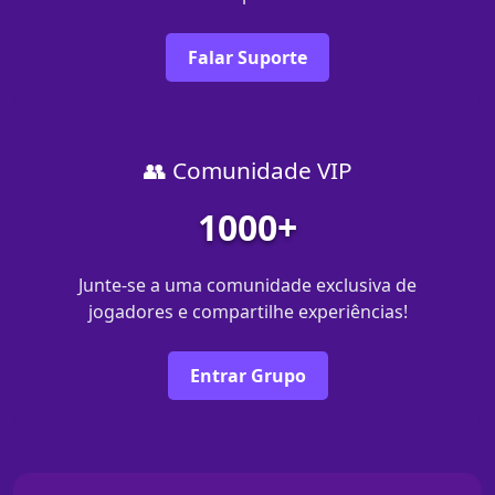
Falar Suporte
👥 Comunidade VIP
1000+
Junte-se a uma comunidade exclusiva de
jogadores e compartilhe experiências!
Entrar Grupo