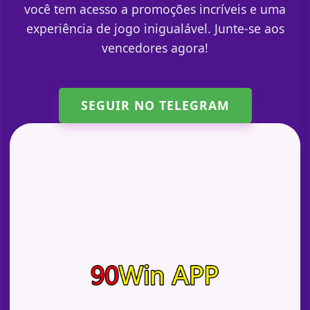
você tem acesso a promoções incríveis e uma
experiência de jogo inigualável. Junte-se aos
vencedores agora!
SEGUIR NO TELEGRAM