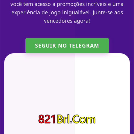
você tem acesso a promoções incríveis e uma
experiência de jogo inigualável. Junte-se aos
vencedores agora!
SEGUIR NO TELEGRAM