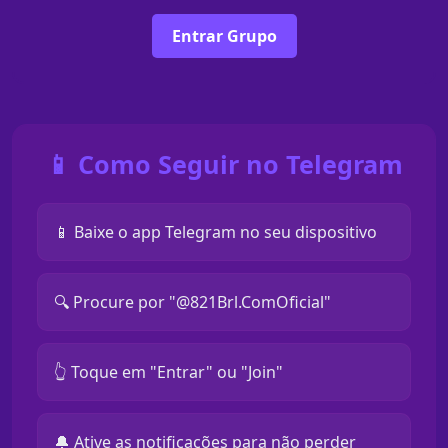
Entrar Grupo
📱 Como Seguir no Telegram
📱 Baixe o app Telegram no seu dispositivo
🔍 Procure por "@821Brl.ComOficial"
👆 Toque em "Entrar" ou "Join"
🔔 Ative as notificações para não perder