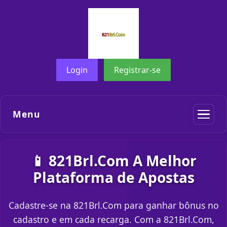
Login
Registrar-se
Menu
📱 821Brl.Com A Melhor
Plataforma de Apostas
Cadastre-se na 821Brl.Com para ganhar bônus no
cadastro e em cada recarga. Com a 821Brl.Com,