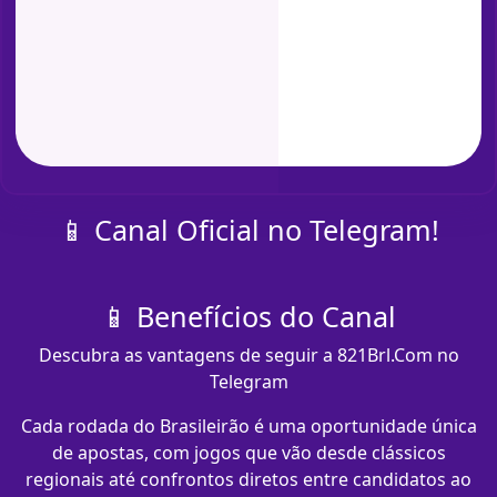
📱 Canal Oficial no Telegram!
📱 Benefícios do Canal
Descubra as vantagens de seguir a 821Brl.Com no
Telegram
Cada rodada do Brasileirão é uma oportunidade única
de apostas, com jogos que vão desde clássicos
regionais até confrontos diretos entre candidatos ao