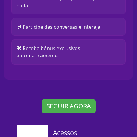
nada
💬 Participe das conversas e interaja
🎁 Receba bônus exclusivos
automaticamente
SEGUIR AGORA
Acessos