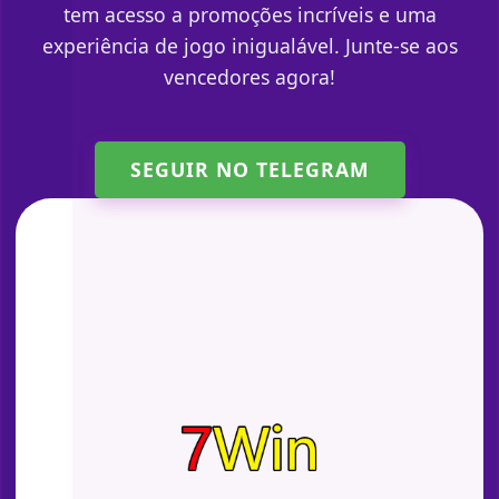
tem acesso a promoções incríveis e uma
experiência de jogo inigualável. Junte-se aos
vencedores agora!
SEGUIR NO TELEGRAM