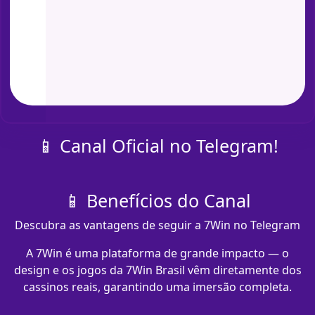
📱 Canal Oficial no Telegram!
📱 Benefícios do Canal
Descubra as vantagens de seguir a 7Win no Telegram
A 7Win é uma plataforma de grande impacto — o
design e os jogos da 7Win Brasil vêm diretamente dos
cassinos reais, garantindo uma imersão completa.