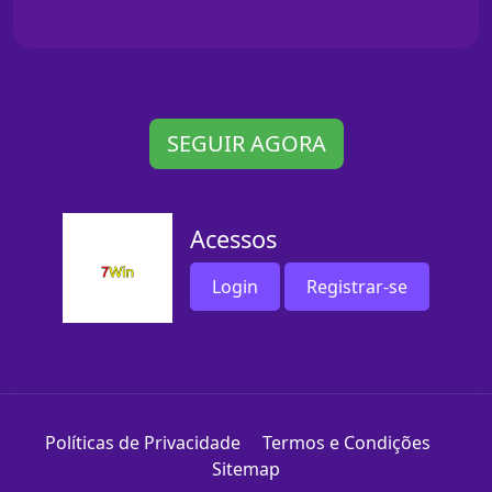
SEGUIR AGORA
Acessos
Login
Registrar-se
Políticas de Privacidade
Termos e Condições
Sitemap