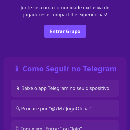
Junte-se a uma comunidade exclusiva de
jogadores e compartilhe experiências!
Entrar Grupo
📱 Como Seguir no Telegram
📱 Baixe o app Telegram no seu dispositivo
🔍 Procure por "@7M7 JogoOficial"
👆 Toque em "Entrar" ou "Join"