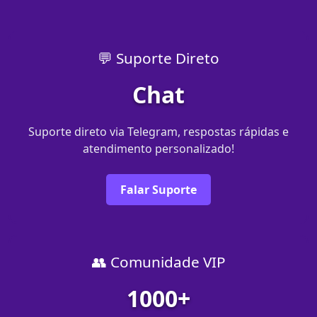
💬 Suporte Direto
Chat
Suporte direto via Telegram, respostas rápidas e
atendimento personalizado!
Falar Suporte
👥 Comunidade VIP
1000+