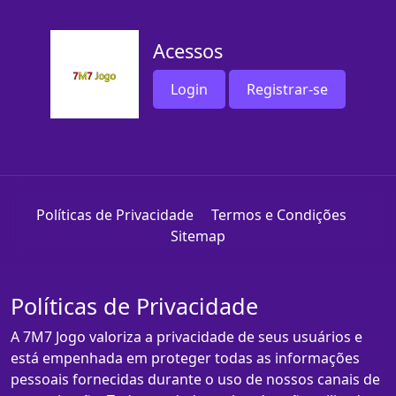
Acessos
Login
Registrar-se
Políticas de Privacidade
Termos e Condições
Sitemap
Políticas de Privacidade
A 7M7 Jogo valoriza a privacidade de seus usuários e
está empenhada em proteger todas as informações
pessoais fornecidas durante o uso de nossos canais de