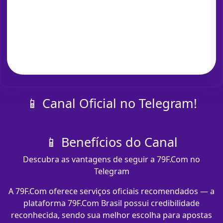
📱 Canal Oficial no Telegram!
📱 Benefícios do Canal
Descubra as vantagens de seguir a 79F.Com no
Telegram
A 79F.Com oferece serviços oficiais recomendados — a
plataforma 79F.Com Brasil possui credibilidade
reconhecida, sendo sua melhor escolha para apostas