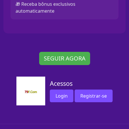
🎁 Receba bônus exclusivos
automaticamente
SEGUIR AGORA
Acessos
Login
Registrar-se