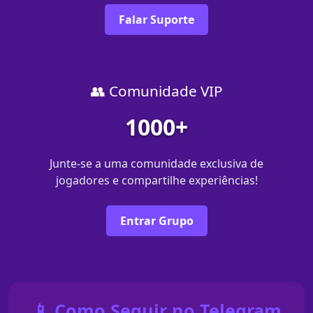
Falar Suporte
👥 Comunidade VIP
1000+
Junte-se a uma comunidade exclusiva de
jogadores e compartilhe experiências!
Entrar Grupo
📱 Como Seguir no Telegram