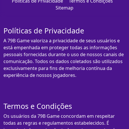
Políticas de Privacidade
Termos e Condições
Sitemap
Políticas de Privacidade
A 79B Game valoriza a privacidade de seus usuários e
está empenhada em proteger todas as informações
pessoais fornecidas durante o uso de nossos canais de
comunicação. Todos os dados coletados são utilizados
exclusivamente para fins de melhoria contínua da
experiência de nossos jogadores.
Termos e Condições
Os usuários da 79B Game concordam em respeitar
todas as regras e regulamentos estabelecidos. É