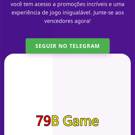
você tem acesso a promoções incríveis e uma
experiência de jogo inigualável. Junte-se aos
vencedores agora!
SEGUIR NO TELEGRAM