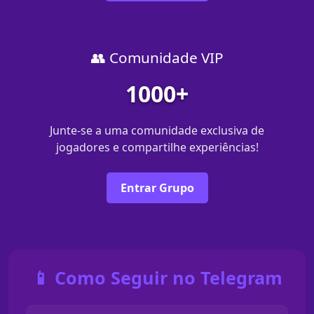
👥 Comunidade VIP
1000+
Junte-se a uma comunidade exclusiva de
jogadores e compartilhe experiências!
Entrar Grupo
📱 Como Seguir no Telegram