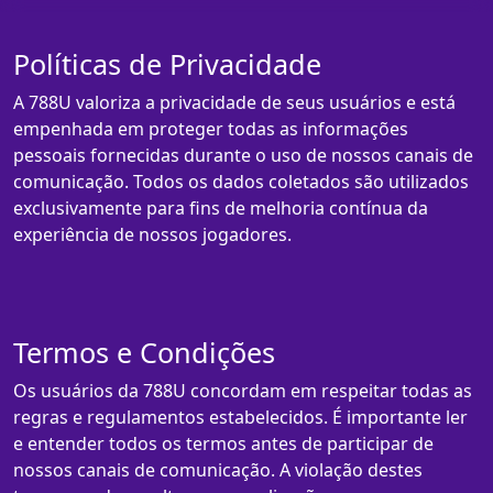
Políticas de Privacidade
A 788U valoriza a privacidade de seus usuários e está
empenhada em proteger todas as informações
pessoais fornecidas durante o uso de nossos canais de
comunicação. Todos os dados coletados são utilizados
exclusivamente para fins de melhoria contínua da
experiência de nossos jogadores.
Termos e Condições
Os usuários da 788U concordam em respeitar todas as
regras e regulamentos estabelecidos. É importante ler
e entender todos os termos antes de participar de
nossos canais de comunicação. A violação destes