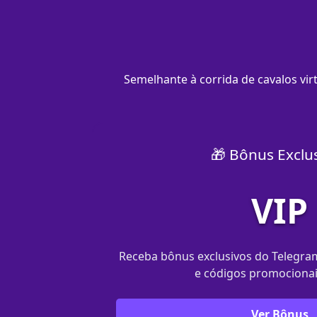
Semelhante à corrida de cavalos vir
🎁 Bônus Exclu
VIP
Receba bônus exclusivos do Telegra
e códigos promocionai
Ver Bônus