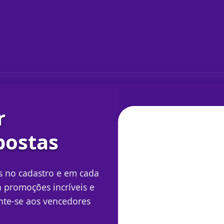
r
postas
 no cadastro e em cada
 promoções incríveis e
unte-se aos vencedores