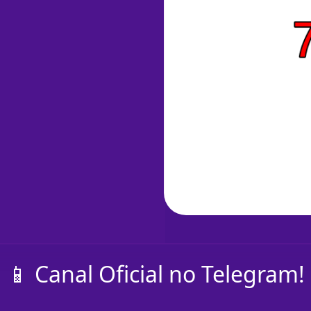
📱 Canal Oficial no Telegram!