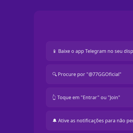
📱 Baixe o app Telegram no seu disp
🔍 Procure por "@77GGOficial"
👆 Toque em "Entrar" ou "Join"
🔔 Ative as notificações para não p