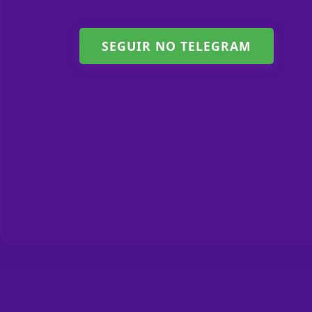
SEGUIR NO TELEGRAM