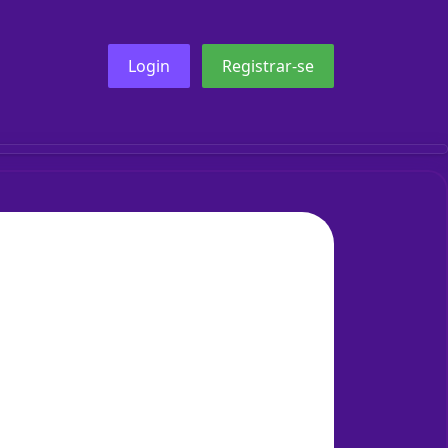
Login
Registrar-se