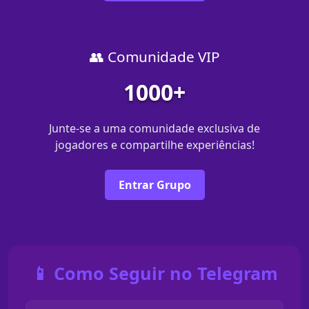
👥 Comunidade VIP
1000+
Junte-se a uma comunidade exclusiva de
jogadores e compartilhe experiências!
Entrar Grupo
📱 Como Seguir no Telegram