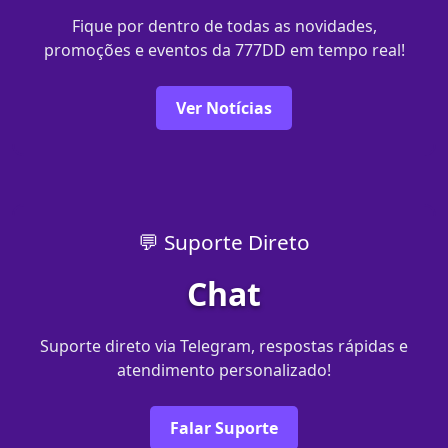
Fique por dentro de todas as novidades,
promoções e eventos da 777DD em tempo real!
Ver Notícias
💬 Suporte Direto
Chat
Suporte direto via Telegram, respostas rápidas e
atendimento personalizado!
Falar Suporte