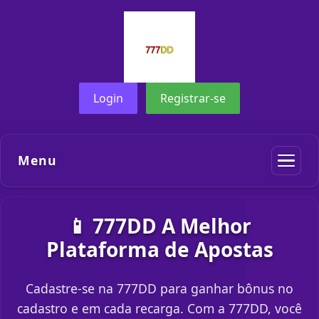
Login
Registrar-se
Menu
📱 777DD A Melhor
Plataforma de Apostas
Cadastre-se na 777DD para ganhar bônus no
cadastro e em cada recarga. Com a 777DD, você