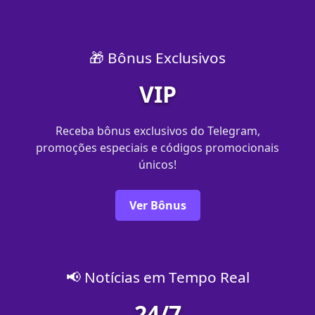
🎁 Bônus Exclusivos
VIP
Receba bônus exclusivos do Telegram,
promoções especiais e códigos promocionais
únicos!
Ver Bônus
📢 Notícias em Tempo Real
24/7