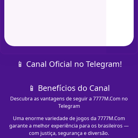
📱 Canal Oficial no Telegram!
📱 Benefícios do Canal
Descubra as vantagens de seguir a 7777M.Com no
Telegram
Uma enorme variedade de jogos da 7777M.Com
garante a melhor experiência para os brasileiros —
com justiça, segurança e diversão.