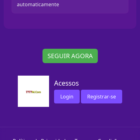
automaticamente
SEGUIR AGORA
Acessos
Login
Registrar-se