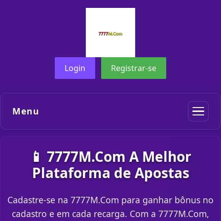
Login
Registrar-se
Menu
📱 7777M.Com A Melhor
Plataforma de Apostas
Cadastre-se na 7777M.Com para ganhar bônus no
cadastro e em cada recarga. Com a 7777M.Com,