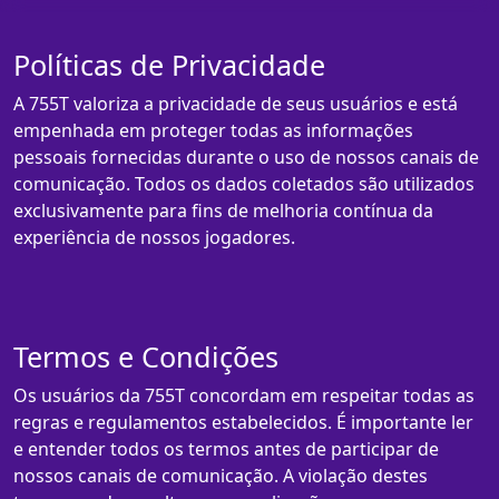
Políticas de Privacidade
A 755T valoriza a privacidade de seus usuários e está
empenhada em proteger todas as informações
pessoais fornecidas durante o uso de nossos canais de
comunicação. Todos os dados coletados são utilizados
exclusivamente para fins de melhoria contínua da
experiência de nossos jogadores.
Termos e Condições
Os usuários da 755T concordam em respeitar todas as
regras e regulamentos estabelecidos. É importante ler
e entender todos os termos antes de participar de
nossos canais de comunicação. A violação destes