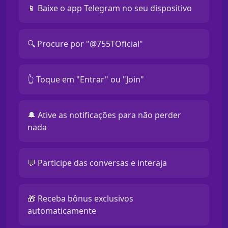
📱 Baixe o app Telegram no seu dispositivo
🔍 Procure por "@755TOficial"
👆 Toque em "Entrar" ou "Join"
🔔 Ative as notificações para não perder
nada
💬 Participe das conversas e interaja
🎁 Receba bônus exclusivos
automaticamente