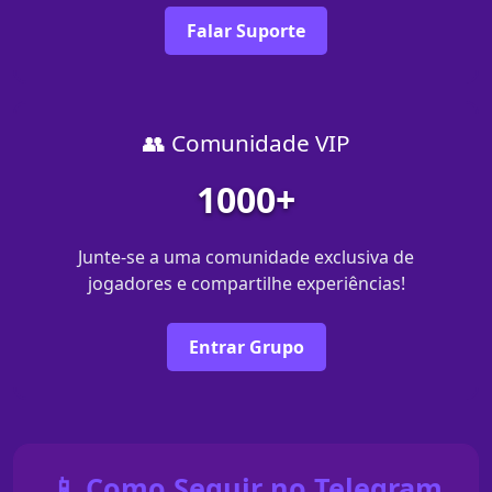
Falar Suporte
👥 Comunidade VIP
1000+
Junte-se a uma comunidade exclusiva de
jogadores e compartilhe experiências!
Entrar Grupo
📱 Como Seguir no Telegram