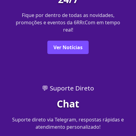
Fique por dentro de todas as novidades,
promoções e eventos da 6RRr.Com em tempo
real!
Ver Notícias
💬 Suporte Direto
Chat
Suporte direto via Telegram, respostas rápidas e
atendimento personalizado!