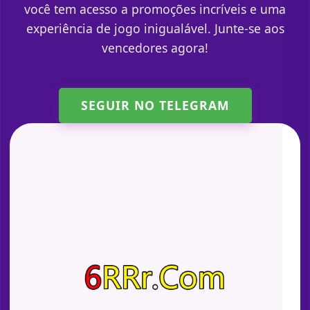
você tem acesso a promoções incríveis e uma
experiência de jogo inigualável. Junte-se aos
vencedores agora!
SEGUIR NO TELEGRAM