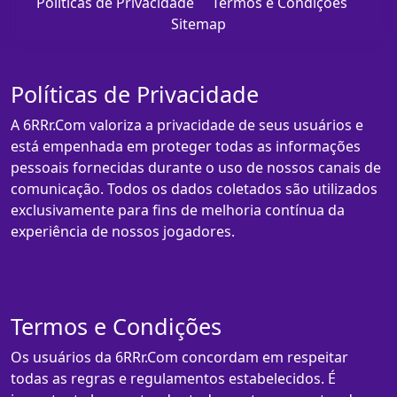
Políticas de Privacidade
Termos e Condições
Sitemap
Políticas de Privacidade
A 6RRr.Com valoriza a privacidade de seus usuários e
está empenhada em proteger todas as informações
pessoais fornecidas durante o uso de nossos canais de
comunicação. Todos os dados coletados são utilizados
exclusivamente para fins de melhoria contínua da
experiência de nossos jogadores.
Termos e Condições
Os usuários da 6RRr.Com concordam em respeitar
todas as regras e regulamentos estabelecidos. É