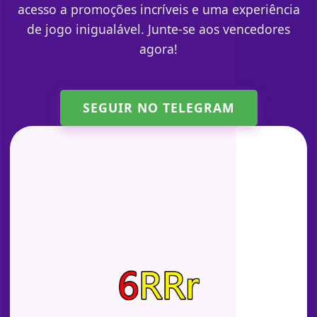
acesso a promoções incríveis e uma experiência
de jogo inigualável. Junte-se aos vencedores
agora!
SEGUIR NO TELEGRAM