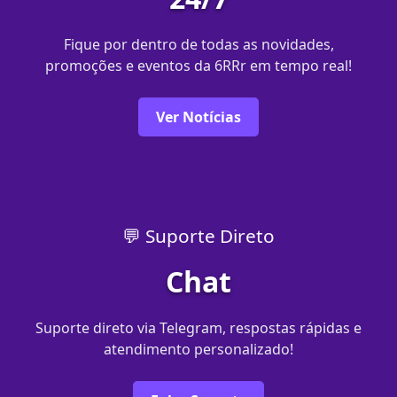
Fique por dentro de todas as novidades,
promoções e eventos da 6RRr em tempo real!
Ver Notícias
💬 Suporte Direto
Chat
Suporte direto via Telegram, respostas rápidas e
atendimento personalizado!