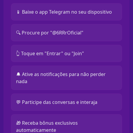
📱 Baixe o app Telegram no seu dispositivo
🔍 Procure por "@6RRrOficial"
👆 Toque em "Entrar" ou "Join"
🔔 Ative as notificações para não perder
nada
💬 Participe das conversas e interaja
🎁 Receba bônus exclusivos
automaticamente