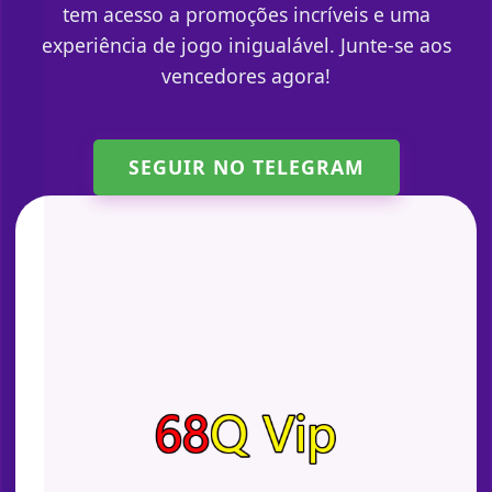
tem acesso a promoções incríveis e uma
experiência de jogo inigualável. Junte-se aos
vencedores agora!
SEGUIR NO TELEGRAM