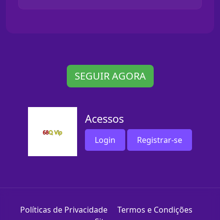
SEGUIR AGORA
Acessos
Login
Registrar-se
Políticas de Privacidade
Termos e Condições