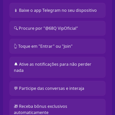
📱 Baixe o app Telegram no seu dispositivo
🔍 Procure por "@68Q VipOficial"
👆 Toque em "Entrar" ou "Join"
🔔 Ative as notificações para não perder
nada
💬 Participe das conversas e interaja
🎁 Receba bônus exclusivos
automaticamente