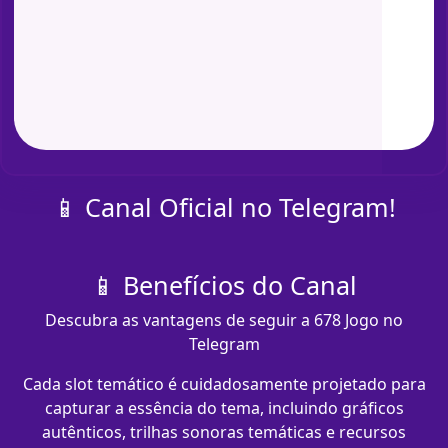
📱 Canal Oficial no Telegram!
📱 Benefícios do Canal
Descubra as vantagens de seguir a 678 Jogo no
Telegram
Cada slot temático é cuidadosamente projetado para
capturar a essência do tema, incluindo gráficos
autênticos, trilhas sonoras temáticas e recursos