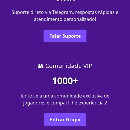
Suporte direto via Telegram, respostas rápidas e
atendimento personalizado!
Falar Suporte
👥 Comunidade VIP
1000+
Junte-se a uma comunidade exclusiva de
jogadores e compartilhe experiências!
Entrar Grupo