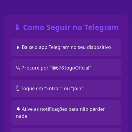
📱 Como Seguir no Telegram
📱 Baixe o app Telegram no seu dispositivo
🔍 Procure por "@678 JogoOficial"
👆 Toque em "Entrar" ou "Join"
🔔 Ative as notificações para não perder
nada