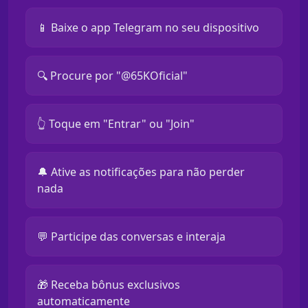
📱 Baixe o app Telegram no seu dispositivo
🔍 Procure por "@65KOficial"
👆 Toque em "Entrar" ou "Join"
🔔 Ative as notificações para não perder
nada
💬 Participe das conversas e interaja
🎁 Receba bônus exclusivos
automaticamente