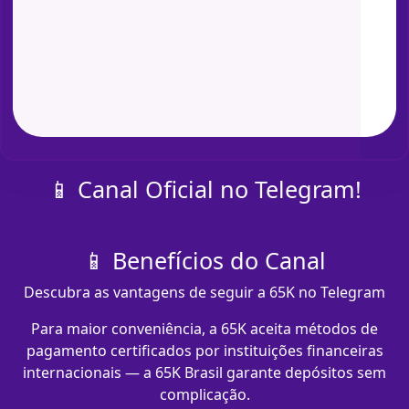
📱 Canal Oficial no Telegram!
📱 Benefícios do Canal
Descubra as vantagens de seguir a 65K no Telegram
Para maior conveniência, a 65K aceita métodos de
pagamento certificados por instituições financeiras
internacionais — a 65K Brasil garante depósitos sem
complicação.