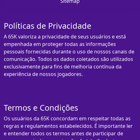
Sitemap
Políticas de Privacidade
A 65K valoriza a privacidade de seus usuários e está
empenhada em proteger todas as informações
pessoais fornecidas durante o uso de nossos canais de
comunicação. Todos os dados coletados são utilizados
exclusivamente para fins de melhoria contínua da
experiência de nossos jogadores.
Termos e Condições
Os usuários da 65K concordam em respeitar todas as
regras e regulamentos estabelecidos. É importante ler
e entender todos os termos antes de participar de