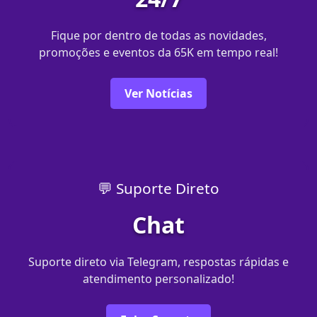
Fique por dentro de todas as novidades,
promoções e eventos da 65K em tempo real!
Ver Notícias
💬 Suporte Direto
Chat
Suporte direto via Telegram, respostas rápidas e
atendimento personalizado!