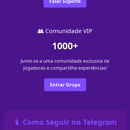
Falar Suporte
👥 Comunidade VIP
1000+
Junte-se a uma comunidade exclusiva de
jogadores e compartilhe experiências!
Entrar Grupo
📱 Como Seguir no Telegram