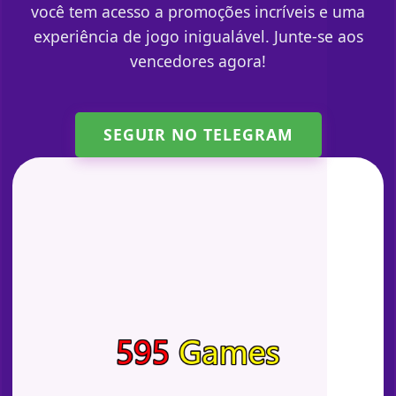
você tem acesso a promoções incríveis e uma
experiência de jogo inigualável. Junte-se aos
vencedores agora!
SEGUIR NO TELEGRAM