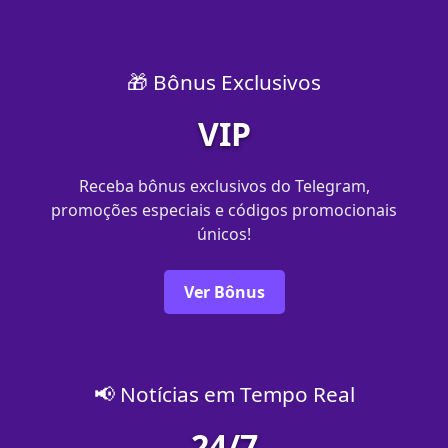
🎁 Bônus Exclusivos
VIP
Receba bônus exclusivos do Telegram,
promoções especiais e códigos promocionais
únicos!
Ver Bônus
📢 Notícias em Tempo Real
24/7