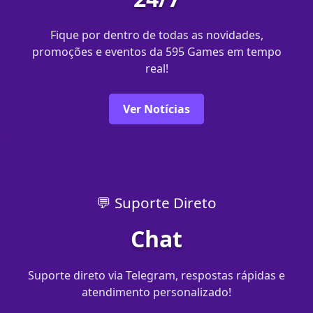
Fique por dentro de todas as novidades,
promoções e eventos da 595 Games em tempo
real!
Ver Notícias
💬 Suporte Direto
Chat
Suporte direto via Telegram, respostas rápidas e
atendimento personalizado!