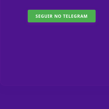
SEGUIR NO TELEGRAM