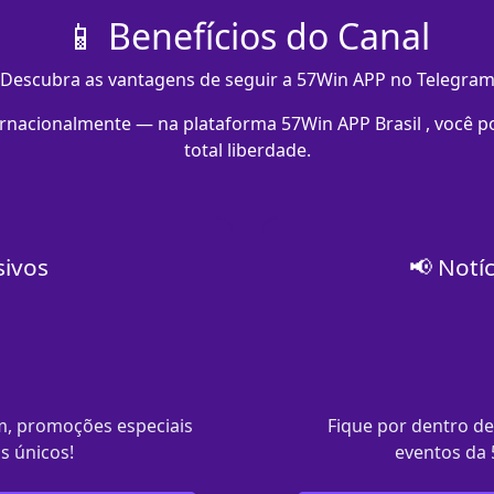
📱 Benefícios do Canal
Descubra as vantagens de seguir a 57Win APP no Telegra
rnacionalmente — na plataforma 57Win APP Brasil , você p
total liberdade.
sivos
📢 Notí
m, promoções especiais
Fique por dentro d
s únicos!
eventos da 