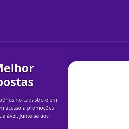
Melhor
postas
bônus no cadastro e em
em acesso a promoções
ualável. Junte-se aos