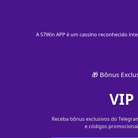
A 57Win APP é um cassino reconhecido inte
🎁 Bônus Exclu
VIP
Receba bônus exclusivos do Telegra
e códigos promocionai