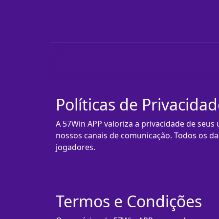
Políticas de Privacida
A 57Win APP valoriza a privacidade de seus
nossos canais de comunicação. Todos os dad
jogadores.
Termos e Condições