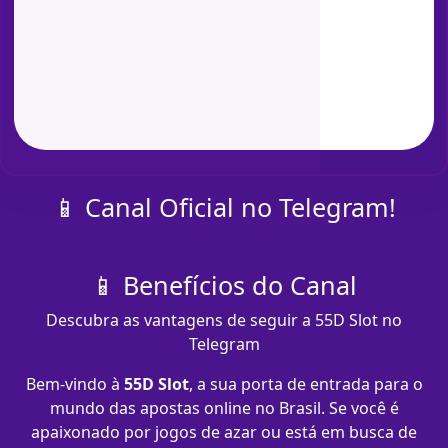
📱 Canal Oficial no Telegram!
📱 Benefícios do Canal
Descubra as vantagens de seguir a 55D Slot no
Telegram
Bem-vindo à
55D Slot
, a sua porta de entrada para o
mundo das apostas online no Brasil. Se você é
apaixonado por jogos de azar ou está em busca de