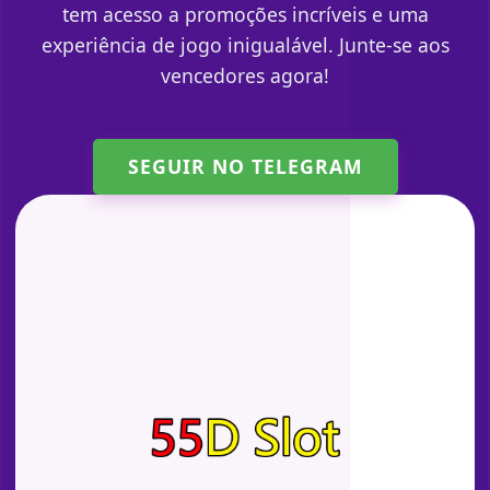
tem acesso a promoções incríveis e uma
experiência de jogo inigualável. Junte-se aos
vencedores agora!
SEGUIR NO TELEGRAM