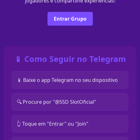
jogadores e compartilhe experiências!
Entrar Grupo
📱 Como Seguir no Telegram
📱 Baixe o app Telegram no seu dispositivo
🔍 Procure por "@55D SlotOficial"
👆 Toque em "Entrar" ou "Join"