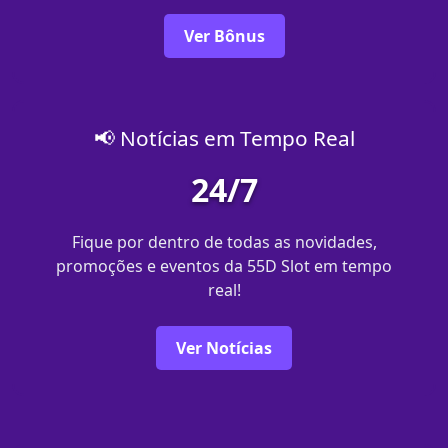
Ver Bônus
📢 Notícias em Tempo Real
24/7
Fique por dentro de todas as novidades,
promoções e eventos da 55D Slot em tempo
real!
Ver Notícias