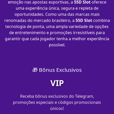
emoção nas apostas esportivas, a
55D Slot
oferece
uma experiência única, segura e repleta de
oportunidades. Como uma das marcas mais
renomadas do mercado brasileiro, a
55D Slot
combina
tecnologia de ponta, uma ampla variedade de opções
de entretenimento e promoções irresistíveis para
garantir que cada jogador tenha a melhor experiência
possível.
🎁 Bônus Exclusivos
VIP
Receba bônus exclusivos do Telegram,
promoções especiais e códigos promocionais
únicos!