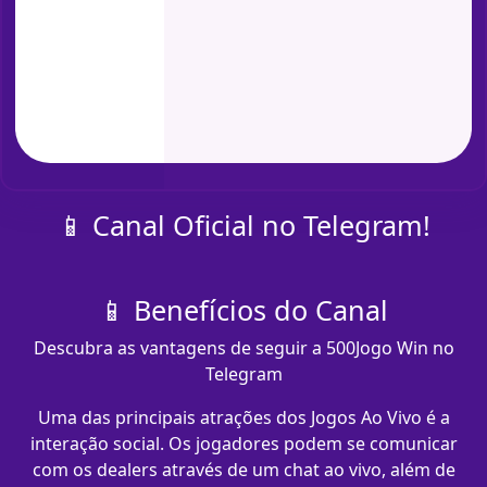
📱 Canal Oficial no Telegram!
📱 Benefícios do Canal
Descubra as vantagens de seguir a 500Jogo Win no
Telegram
Uma das principais atrações dos Jogos Ao Vivo é a
interação social. Os jogadores podem se comunicar
com os dealers através de um chat ao vivo, além de