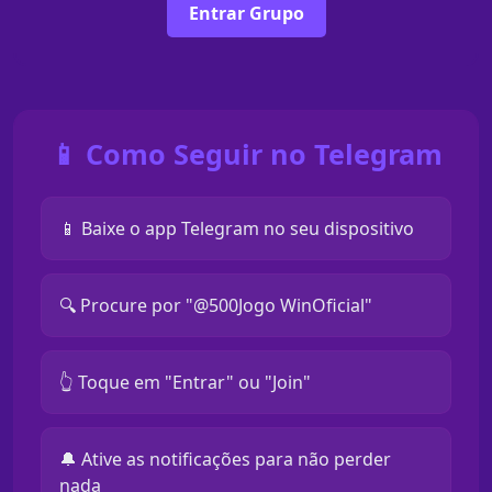
Entrar Grupo
📱 Como Seguir no Telegram
📱 Baixe o app Telegram no seu dispositivo
🔍 Procure por "@500Jogo WinOficial"
👆 Toque em "Entrar" ou "Join"
🔔 Ative as notificações para não perder
nada