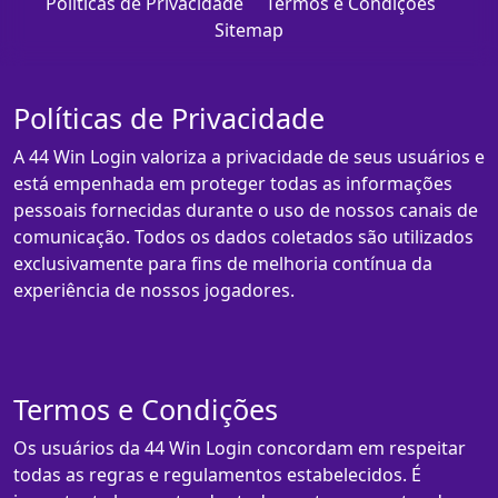
Políticas de Privacidade
Termos e Condições
Sitemap
Políticas de Privacidade
A 44 Win Login valoriza a privacidade de seus usuários e
está empenhada em proteger todas as informações
pessoais fornecidas durante o uso de nossos canais de
comunicação. Todos os dados coletados são utilizados
exclusivamente para fins de melhoria contínua da
experiência de nossos jogadores.
Termos e Condições
Os usuários da 44 Win Login concordam em respeitar
todas as regras e regulamentos estabelecidos. É