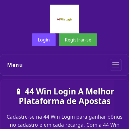
Login
Registrar-se
Menu
📱 44 Win Login A Melhor
Plataforma de Apostas
Cadastre-se na 44 Win Login para ganhar bônus
no cadastro e em cada recarga. Com a 44 Win