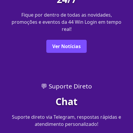
Fique por dentro de todas as novidades,
promoções e eventos da 44 Win Login em tempo
real!
Ver Notícias
💬 Suporte Direto
Chat
Suporte direto via Telegram, respostas rápidas e
atendimento personalizado!