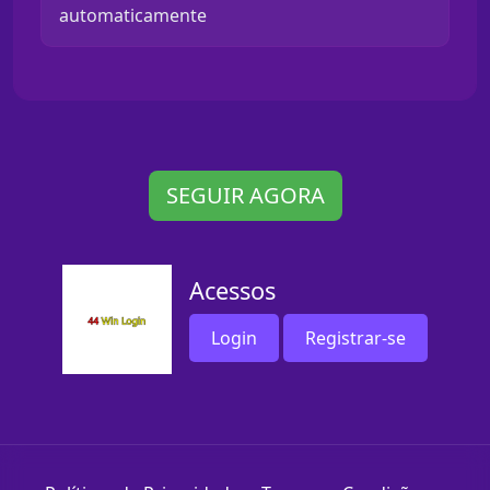
automaticamente
SEGUIR AGORA
Acessos
Login
Registrar-se