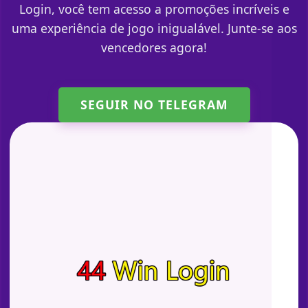
Login, você tem acesso a promoções incríveis e
uma experiência de jogo inigualável. Junte-se aos
vencedores agora!
SEGUIR NO TELEGRAM