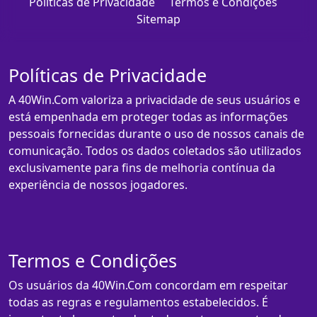
Políticas de Privacidade
Termos e Condições
Sitemap
Políticas de Privacidade
A 40Win.Com valoriza a privacidade de seus usuários e
está empenhada em proteger todas as informações
pessoais fornecidas durante o uso de nossos canais de
comunicação. Todos os dados coletados são utilizados
exclusivamente para fins de melhoria contínua da
experiência de nossos jogadores.
Termos e Condições
Os usuários da 40Win.Com concordam em respeitar
todas as regras e regulamentos estabelecidos. É