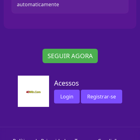
automaticamente
SEGUIR AGORA
Acessos
Login
Registrar-se