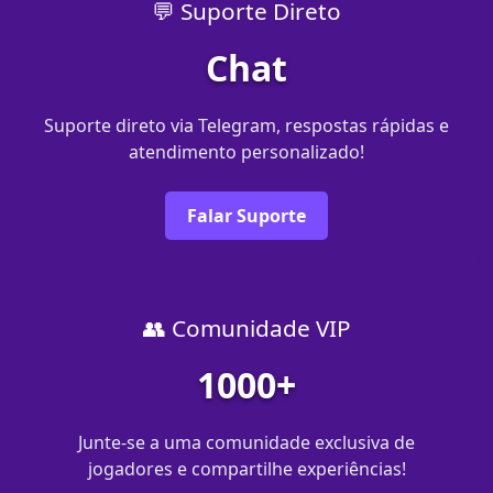
💬 Suporte Direto
Chat
Suporte direto via Telegram, respostas rápidas e
atendimento personalizado!
Falar Suporte
👥 Comunidade VIP
1000+
Junte-se a uma comunidade exclusiva de
jogadores e compartilhe experiências!