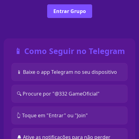
Entrar Grupo
📱 Como Seguir no Telegram
📱 Baixe o app Telegram no seu dispositivo
🔍 Procure por "@332 GameOficial"
👆 Toque em "Entrar" ou "Join"
🔔 Ative as notificações para não perder