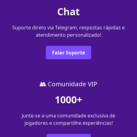
Chat
Suporte direto via Telegram, respostas rápidas e
atendimento personalizado!
Falar Suporte
👥 Comunidade VIP
1000+
Junte-se a uma comunidade exclusiva de
jogadores e compartilhe experiências!