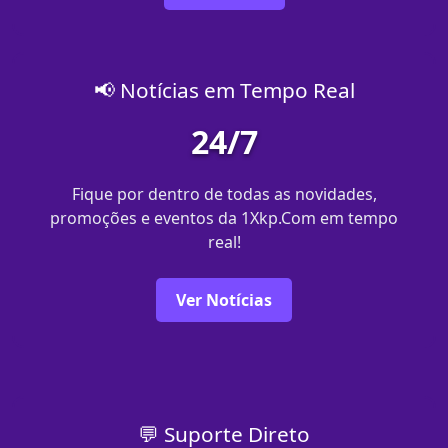
📢 Notícias em Tempo Real
24/7
Fique por dentro de todas as novidades,
promoções e eventos da 1Xkp.Com em tempo
real!
Ver Notícias
💬 Suporte Direto