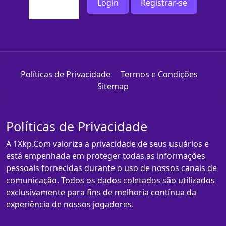
Login
Registrar-se
Políticas de Privacidade
Termos e Condições
Sitemap
Políticas de Privacidade
A 1Xkp.Com valoriza a privacidade de seus usuários e
está empenhada em proteger todas as informações
pessoais fornecidas durante o uso de nossos canais de
comunicação. Todos os dados coletados são utilizados
exclusivamente para fins de melhoria contínua da
experiência de nossos jogadores.