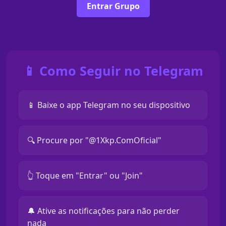
Entrar Grupo
📱 Como Seguir no Telegram
📱 Baixe o app Telegram no seu dispositivo
🔍 Procure por "@1Xkp.ComOficial"
👆 Toque em "Entrar" ou "Join"
🔔 Ative as notificações para não perder
nada