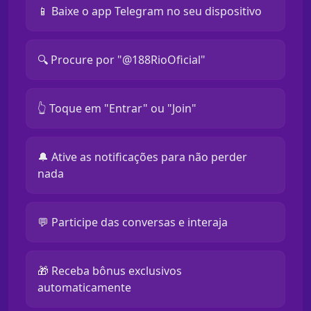
📱 Baixe o app Telegram no seu dispositivo
🔍 Procure por "@188RioOficial"
👆 Toque em "Entrar" ou "Join"
🔔 Ative as notificações para não perder
nada
💬 Participe das conversas e interaja
🎁 Receba bônus exclusivos
automaticamente