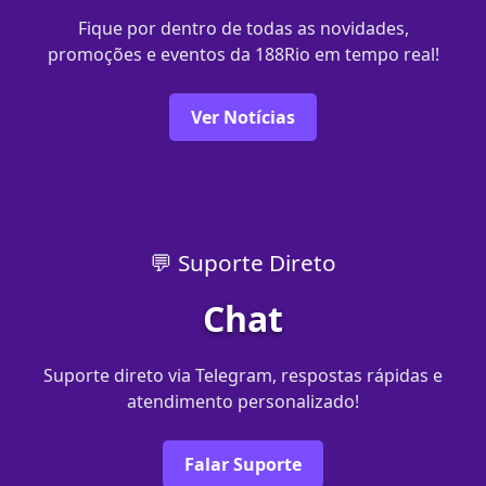
Fique por dentro de todas as novidades,
promoções e eventos da 188Rio em tempo real!
Ver Notícias
💬 Suporte Direto
Chat
Suporte direto via Telegram, respostas rápidas e
atendimento personalizado!
Falar Suporte