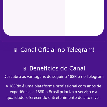
📱 Canal Oficial no Telegram!
📱 Benefícios do Canal
Descubra as vantagens de seguir a 188Rio no Telegram
A 188Rio é uma plataforma profissional com anos de
experiência; a 188Rio Brasil prioriza o serviço e a
qualidade, oferecendo entretenimento de alto nível.