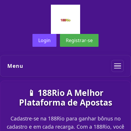
Login
Registrar-se
Menu
📱 188Rio A Melhor
Plataforma de Apostas
Cadastre-se na 188Rio para ganhar bônus no
cadastro e em cada recarga. Com a 188Rio, você