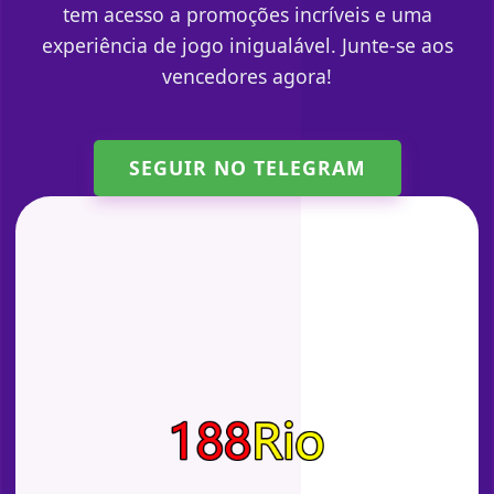
tem acesso a promoções incríveis e uma
experiência de jogo inigualável. Junte-se aos
vencedores agora!
SEGUIR NO TELEGRAM