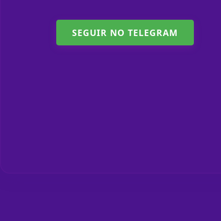
SEGUIR NO TELEGRAM