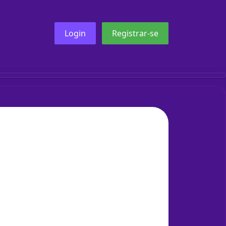
Login
Registrar-se