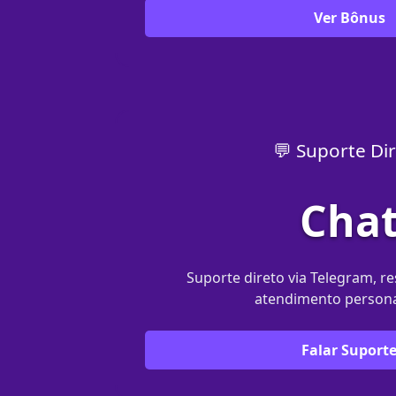
Ver Bônus
💬 Suporte Di
Cha
Suporte direto via Telegram, r
atendimento persona
Falar Suport