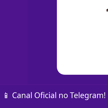
📱 Canal Oficial no Telegram!