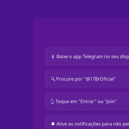
📱 Baixe o app Telegram no seu disp
🔍 Procure por "@17BrOficial"
👆 Toque em "Entrar" ou "Join"
🔔 Ative as notificações para não p