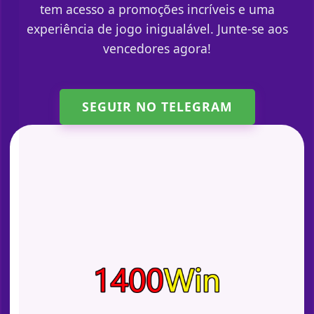
tem acesso a promoções incríveis e uma
experiência de jogo inigualável. Junte-se aos
vencedores agora!
SEGUIR NO TELEGRAM